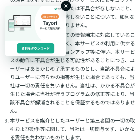
上の欠陥、エラー、バグまたは不具合が存しないこと、
並びに第三者の権利を侵害しないことについて、如何な
る保証も行うものではありません。
当社は、本サービスが全ての情報端末に対応しているこ
とを保証するものではなく、本サービスの利用に供する
資料をダウンロード
情報端末のＯＳのバージョンアップ等に伴い、本サービ
スの動作に不具合が生じる可能性があることにつき、ユ
ーザーはあらかじめ了承するものとし、当該不具合によ
りユーザーに何らかの損害が生じた場合であっても、当
社は一切の責任を負いません。当社は、かかる不具合が
生じた場合に当社が行うプログラムの修正等により、当
該不具合が解消されることを保証するものではありませ
ん。
本サービスを媒介としたユーザーと第三者間の一切の取
引および紛争等に関して、当社は一切関与せず、いかな
る責任も負わないものとします。